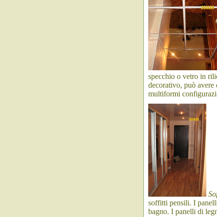
specchio o vetro in rili
decorativo, può avere d
multiformi configurazio
Sof
soffitti pensili. I pane
bagno. I panelli di leg