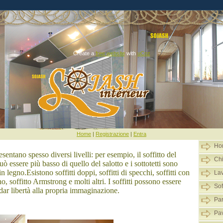
Create a
free website
with
uCoz
Home
|
Registrazione
|
Entra
Ho
esentano spesso diversi livelli: per esempio, il soffitto del
Ch
ò essere più basso di quello del salotto e i sottotetti sono
in legno.Esistono soffitti doppi, soffitti di specchi, soffitti con
Lav
no, soffitto Armstrong e molti altri. I soffitti possono essere
Soff
dar libertà alla propria immaginazione.
Par
:
Pav