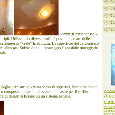
Gal
Ult
Cat
Cat
Con
Soffitti di cartongesso
-
tripli. Utilizzando diversi profili è possibile creare delle
l cartongesso "veste" la struttura. La superficie del cartongesso
e allineata. Subito dopo il montaggio è possibile tinteggiarlo
rati.
Soffitti Armstrong
- vasta scelta di superfici, lisce e stampate,
o composizioni personalizzate delle lastre per il soffitto.
ingress
Arco
re di design si fissano su un sistema pensile.
scor
tavolino
Circoli
l
light e