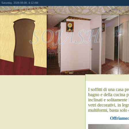
Saturday, 2026-08-08, 4:12 AM
I soffitti di una casa
pr
bagno e della cucina pu
inclinati e solitamente 
vetri decorativi, in leg
multiformi, basta solo 
Offriamo