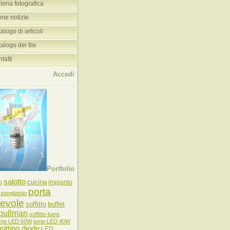
leria fotografica
ime notizie
alogo di articoli
alogo dei file
tatti
Accedi
Portfolio
salotto
cucina
o
impianto
porta
spogliatoio
revole
soffitto
buffet
pullman
soffitto-lume
ume LED 60W
lume LED 40W
mitting diode
LED