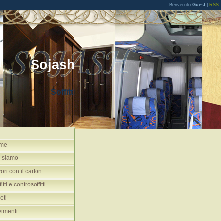
Benvenuto
Guest
|
RSS
Sojash
Soffitti
me
i siamo
ori con il carton...
itti e controsoffitti
eti
imenti