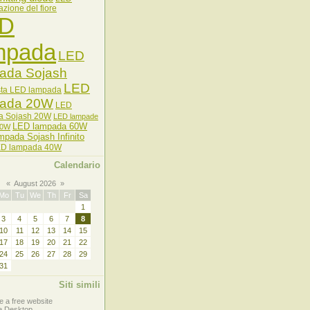
nazione del fiore
D
mpada
LED
ada Sojash
LED
sta LED lampada
pada 20W
LED
a Sojash 20W
LED lampade
LED lampada 60W
20W
pada Sojash Infinito
D lampada 40W
Calendario
«
August 2026
»
Mo
Tu
We
Th
Fr
Sa
1
3
4
5
6
7
8
10
11
12
13
14
15
17
18
19
20
21
22
24
25
26
27
28
29
31
Siti simili
e a free website
e Desktop